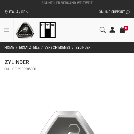
ITALIA / DE
ONLINE-SUPPORT
0
HOME
/
ERSATZTEILE
/
VERSCHIEDENES
/
ZYLINDER
ZYLINDER
SKU:
QS12100205000