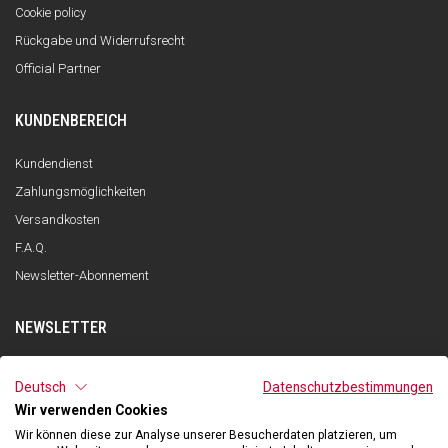
Cookie policy
Rückgabe und Widerrufsrecht
Official Partner
KUNDENBEREICH
Kundendienst
Zahlungsmöglichkeiten
Versandkosten
F.A.Q.
Newsletter-Abonnement
NEWSLETTER
ANMELDEN
Deutsch
Datenschutzbestimmungen
Wir verwenden Cookies
Ich habe die Datenschutzerklärung gelesen und verstanden und stimme
der Verarbeitung meiner personenbezogenen Daten zum Zwecke des
Wir können diese zur Analyse unserer Besucherdaten platzieren, um
Newsletter-Empfangs durch Qooder gemäß den Angaben in der