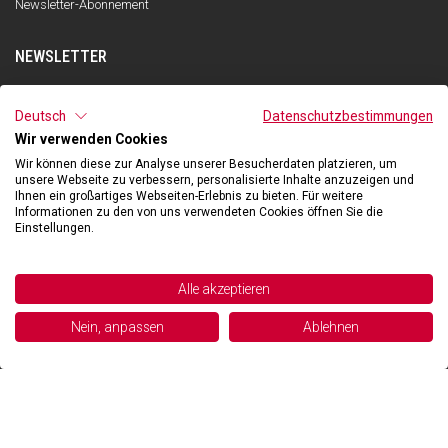
Newsletter-Abonnement
NEWSLETTER
ANMELDEN
Deutsch
Datenschutzbestimmungen
Wir verwenden Cookies
Ich habe die Datenschutzerklärung gelesen und verstanden und stimme
der Verarbeitung meiner personenbezogenen Daten zum Zwecke des
Wir können diese zur Analyse unserer Besucherdaten platzieren, um
Newsletter-Empfangs durch Qooder gemäß den Angaben in der
unsere Webseite zu verbessern, personalisierte Inhalte anzuzeigen und
Datenschutzerklärung zu.
Ihnen ein großartiges Webseiten-Erlebnis zu bieten. Für weitere
Informationen zu den von uns verwendeten Cookies öffnen Sie die
Einstellungen.
©2026 Hibexon SA - All rights reserved.
Alle akzeptieren
Powered and managed by
Nein, anpassen
Ablehnen