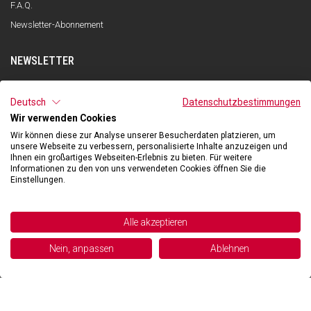
F.A.Q.
Newsletter-Abonnement
NEWSLETTER
ANMELDEN
Deutsch
Datenschutzbestimmungen
Wir verwenden Cookies
Ich habe die Datenschutzerklärung gelesen und verstanden und stimme
der Verarbeitung meiner personenbezogenen Daten zum Zwecke des
Wir können diese zur Analyse unserer Besucherdaten platzieren, um
Newsletter-Empfangs durch Qooder gemäß den Angaben in der
unsere Webseite zu verbessern, personalisierte Inhalte anzuzeigen und
Datenschutzerklärung zu.
Ihnen ein großartiges Webseiten-Erlebnis zu bieten. Für weitere
Informationen zu den von uns verwendeten Cookies öffnen Sie die
Einstellungen.
©2026 Hibexon SA - All rights reserved.
Alle akzeptieren
Powered and managed by
Nein, anpassen
Ablehnen