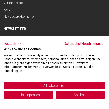
Versandkosten
F.A.Q.
Newsletter-Abonnement
NEWSLETTER
ANMELDEN
Deutsch
Datenschutzbestimmungen
Wir verwenden Cookies
Ich habe die Datenschutzerklärung gelesen und verstanden und stimme
der Verarbeitung meiner personenbezogenen Daten zum Zwecke des
Wir können diese zur Analyse unserer Besucherdaten platzieren, um
Newsletter-Empfangs durch Qooder gemäß den Angaben in der
unsere Webseite zu verbessern, personalisierte Inhalte anzuzeigen und
Datenschutzerklärung zu.
Ihnen ein großartiges Webseiten-Erlebnis zu bieten. Für weitere
Informationen zu den von uns verwendeten Cookies öffnen Sie die
Einstellungen.
©2026 Hibexon SA - All rights reserved.
Alle akzeptieren
Powered and managed by
Nein, anpassen
Ablehnen