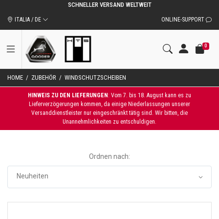
SCHNELLER VERSAND WELTWEIT
ITALIA / DE
ONLINE-SUPPORT
0
HOME
/
ZUBEHÖR
/
WINDSCHUTZSCHEIBEN
HINWEIS ZU DEN LIEFERUNGEN
: Vom 7. bis 18. August kann es zu
Lieferverzögerungen kommen, da einige Niederlassungen unserer
Versanddienstleister nur eingeschränkt tätig sind. Wir bitten, die
Unannehmlichkeiten zu entschuldigen.
Ordnen nach: