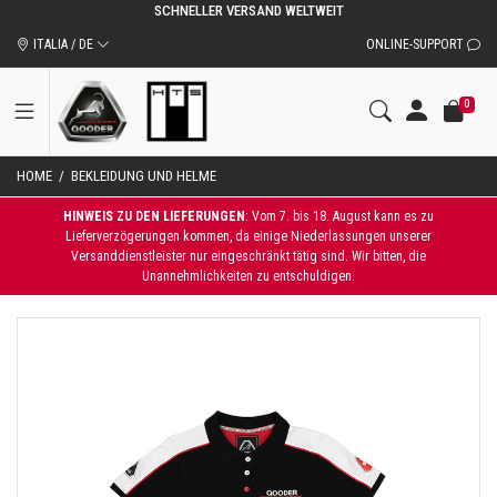
SCHNELLER VERSAND WELTWEIT
ITALIA / DE
ONLINE-SUPPORT
0
HOME
/
BEKLEIDUNG UND HELME
HINWEIS ZU DEN LIEFERUNGEN
: Vom 7. bis 18. August kann es zu
Lieferverzögerungen kommen, da einige Niederlassungen unserer
Versanddienstleister nur eingeschränkt tätig sind. Wir bitten, die
Unannehmlichkeiten zu entschuldigen.