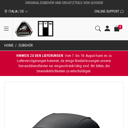
ORIGINALZUBEHÖR UND ERSATZTEILE VON QOODER
ITALIA / DE
ONLINE-SUPPORT
0
HOME
/
ZUBEHÖR
HINWEIS ZU DEN LIEFERUNGEN
: Vom 7. bis 18. August kann es zu
Lieferverzögerungen kommen, da einige Niederlassungen unserer
Versanddienstleister nur eingeschränkt tätig sind. Wir bitten, die
Unannehmlichkeiten zu entschuldigen.