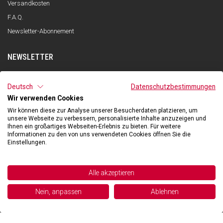
Versandkosten
F.A.Q.
Newsletter-Abonnement
NEWSLETTER
ANMELDEN
Deutsch
Datenschutzbestimmungen
Wir verwenden Cookies
Ich habe die Datenschutzerklärung gelesen und verstanden und stimme
der Verarbeitung meiner personenbezogenen Daten zum Zwecke des
Wir können diese zur Analyse unserer Besucherdaten platzieren, um
Newsletter-Empfangs durch Qooder gemäß den Angaben in der
unsere Webseite zu verbessern, personalisierte Inhalte anzuzeigen und
Datenschutzerklärung zu.
Ihnen ein großartiges Webseiten-Erlebnis zu bieten. Für weitere
Informationen zu den von uns verwendeten Cookies öffnen Sie die
Einstellungen.
©2026 Hibexon SA - All rights reserved.
Alle akzeptieren
Powered and managed by
Nein, anpassen
Ablehnen