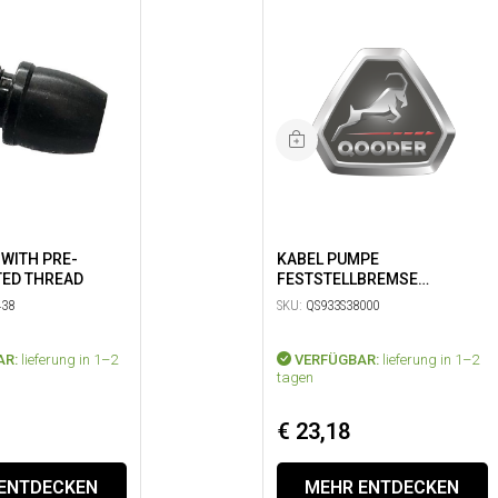
 WITH PRE-
KABEL PUMPE
ED THREAD
FESTSTELLBREMSE
(SCHWARZ)
38
SKU:
QS933S38000
AR:
lieferung in 1–2
VERFÜGBAR:
lieferung in 1–2
tagen
€ 23,18
ENTDECKEN
MEHR ENTDECKEN