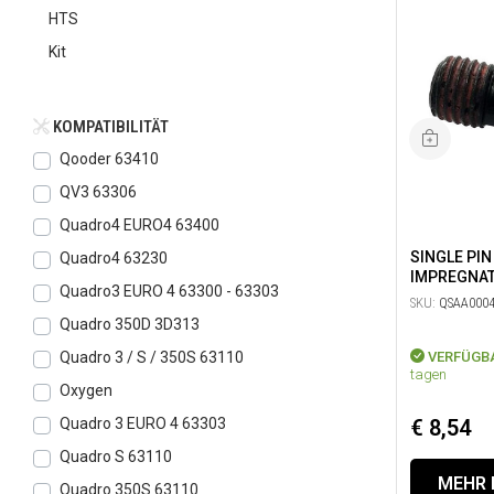
HTS
Kit
KOMPATIBILITÄT
Qooder 63410
QV3 63306
Quadro4 EURO4 63400
SINGLE PIN
Quadro4 63230
IMPREGNAT
Quadro3 EURO 4 63300 - 63303
SKU:
QSAA0004
Quadro 350D 3D313
VERFÜGB
Quadro 3 / S / 350S 63110
tagen
Oxygen
€ 8,54
Quadro 3 EURO 4 63303
Quadro S 63110
MEHR 
Quadro 350S 63110