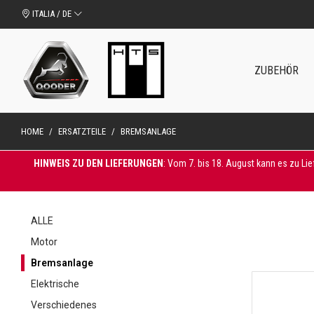
ITALIA / DE
ZUBEHÖR
HOME
/
ERSATZTEILE
/
BREMSANLAGE
HINWEIS ZU DEN LIEFERUNGEN
: Vom 7. bis 18. August kann es zu Li
ALLE
Motor
Bremsanlage
Elektrische
Verschiedenes