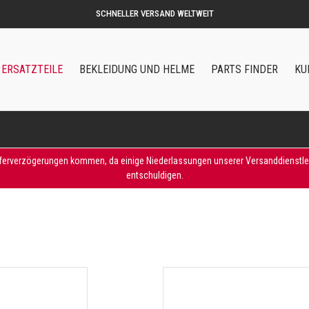
ORIGINALZUBEHÖR UND ERSATZTEILE VON QOODER
ERSATZTEILE
BEKLEIDUNG UND HELME
PARTS FINDER
KU
eferverzögerungen kommen, da einige Niederlassungen unserer Versanddienstleist
entschuldigen.