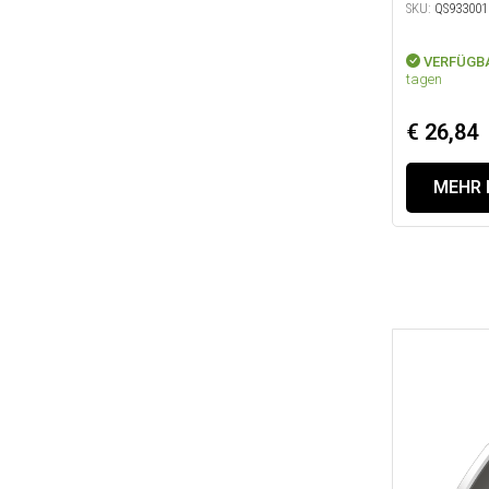
SKU:
QS933001
VERFÜGB
tagen
€ 26,84
MEHR 