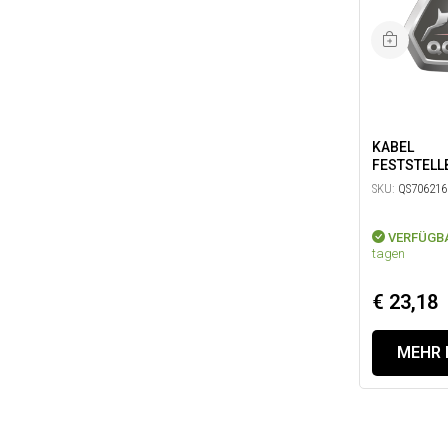
KABEL
FESTSTELL
AKTIV
SKU:
QS706216
VERFÜGB
tagen
€ 23,18
MEHR 