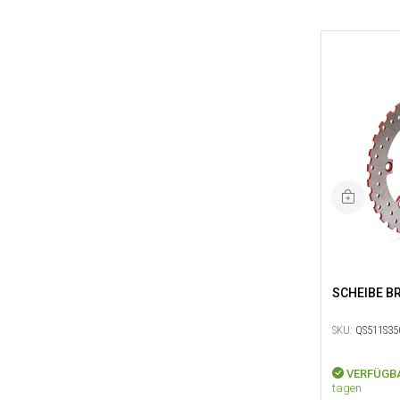
SCHEIBE B
SKU:
QS511S35
VERFÜGB
tagen