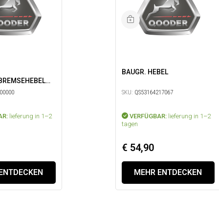
BAUGR. HEBEL
BREMSEHEBEL
00000
SKU:
QS53164217067
AR:
lieferung in 1–2
VERFÜGBAR:
lieferung in 1–2
tagen
€ 54,90
ENTDECKEN
MEHR ENTDECKEN