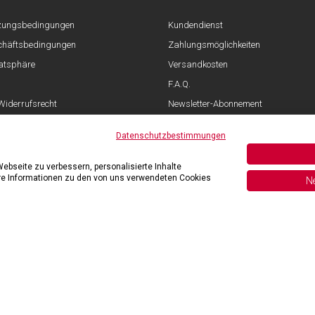
tzungsbedingungen
Kundendienst
chäftsbedingungen
Zahlungsmöglichkeiten
vatsphäre
Versandkosten
F.A.Q.
iderrufsrecht
Newsletter-Abonnement
Datenschutzbestimmungen
bseite zu verbessern, personalisierte Inhalte
ere Informationen zu den von uns verwendeten Cookies
Ne