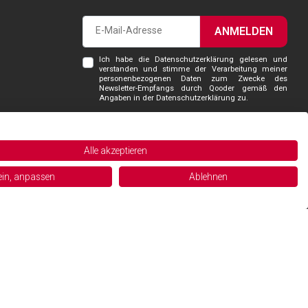
ANMELDEN
Ich habe die Datenschutzerklärung gelesen und
verstanden und stimme der Verarbeitung meiner
personenbezogenen Daten zum Zwecke des
Newsletter-Empfangs durch Qooder gemäß den
Angaben in der Datenschutzerklärung zu.
Alle akzeptieren
Powered and managed by
in, anpassen
Ablehnen