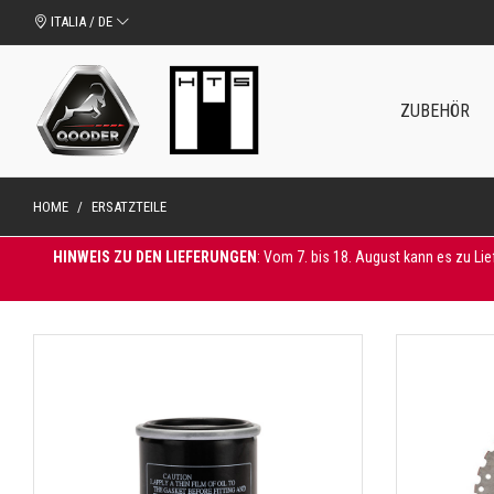
ITALIA / DE
ZUBEHÖR
HOME
/
ERSATZTEILE
HINWEIS ZU DEN LIEFERUNGEN
: Vom 7. bis 18. August kann es zu Li