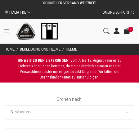
SCHNELLER VERSAND WELTWEIT
ITALIA / DE
ONLINE-SUPPORT
0
HOME
/
BEKLEIDUNG UND HELME
/
HELME
HINWEIS ZU DEN LIEFERUNGEN
: Vom 7. bis 18. August kann es zu
Lieferverzögerungen kommen, da einige Niederlassungen unserer
Versanddienstleister nur eingeschränkt tätig sind. Wir bitten, die
Unannehmlichkeiten zu entschuldigen.
Ordnen nach: