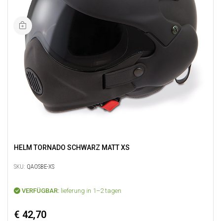
HELM TORNADO SCHWARZ MATT XS
SKU:
QAOSBE-XS
VERFÜGBAR:
lieferung in 1–2 tagen
€ 42,70