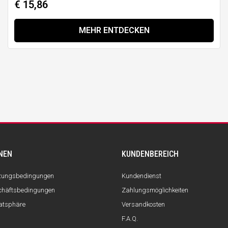
€ 15,86
MEHR ENTDECKEN
NEN
KUNDENBEREICH
tzungsbedingungen
Kundendienst
chäftsbedingungen
Zahlungsmöglichkeiten
vatsphäre
Versandkosten
F.A.Q.