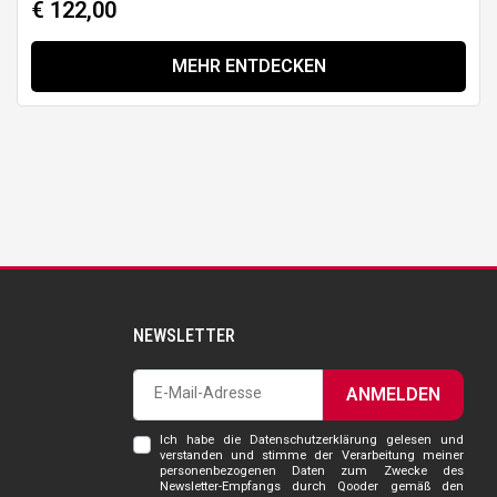
€ 122,00
MEHR ENTDECKEN
NEWSLETTER
ANMELDEN
Ich habe die Datenschutzerklärung gelesen und
verstanden und stimme der Verarbeitung meiner
personenbezogenen Daten zum Zwecke des
Newsletter-Empfangs durch Qooder gemäß den