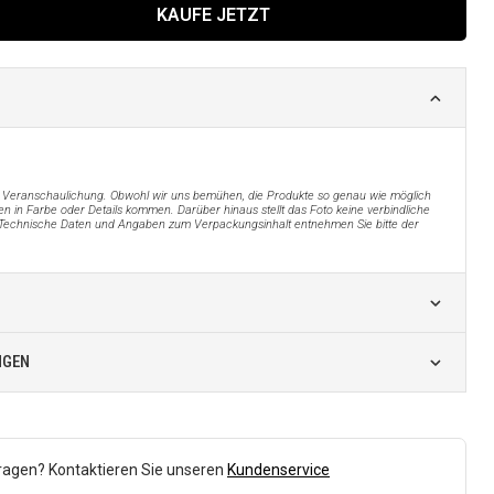
KAUFE JETZT
der Veranschaulichung. Obwohl wir uns bemühen, die Produkte so genau wie möglich
n in Farbe oder Details kommen. Darüber hinaus stellt das Foto keine verbindliche
Technische Daten und Angaben zum Verpackungsinhalt entnehmen Sie bitte der
NGEN
ragen? Kontaktieren Sie unseren
Kundenservice