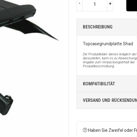
-
+
BESCHREIBUNG
Topcasegrundplatte Shad
Die Produktbilder dienen lediglich 
darzustellen, kann es zu Abweichunge
Angabe zum Verpackungsinhalt dar. 
Produktbeschreibung.
KOMPATIBILITÄT
VERSAND UND RÜCKSENDU
Haben Sie Zweifel oder F