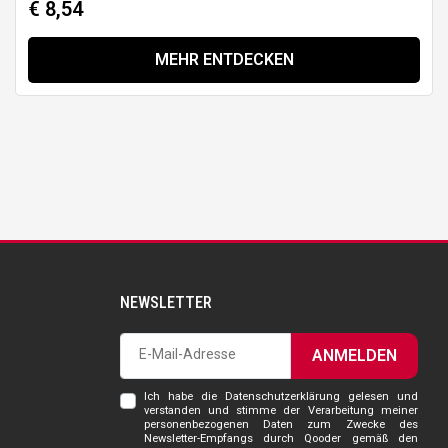
€ 8,54
MEHR ENTDECKEN
NEWSLETTER
ANMELDEN
Ich habe die Datenschutzerklärung gelesen und
verstanden und stimme der Verarbeitung meiner
personenbezogenen Daten zum Zwecke des
Newsletter-Empfangs durch Qooder gemäß den