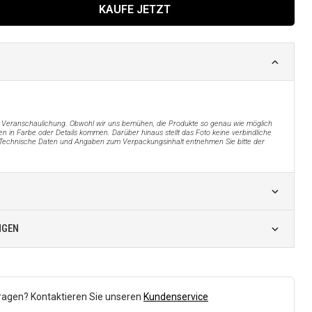
KAUFE JETZT
der Veranschaulichung. Obwohl wir uns bemühen, die Produkte so genau wie möglich
n in Farbe oder Details kommen. Darüber hinaus stellt das Foto keine verbindliche
Technische Daten und Angaben zum Verpackungsinhalt entnehmen Sie bitte der
NGEN
ragen? Kontaktieren Sie unseren
Kundenservice