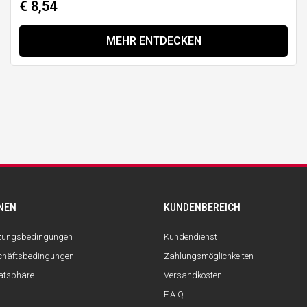
€ 8,54
MEHR ENTDECKEN
NEN
KUNDENBEREICH
tzungsbedingungen
Kundendienst
chäftsbedingungen
Zahlungsmöglichkeiten
vatsphäre
Versandkosten
F.A.Q.