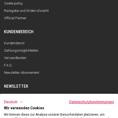
Cookie policy
Rückgabe und Widerrufsrecht
Official Partner
KUNDENBEREICH
Kundendienst
Zahlungsmöglichkeiten
Versandkosten
F.A.Q.
Newsletter-Abonnement
NEWSLETTER
ANMELDEN
Deutsch
Datenschutzbestimmungen
Wir verwenden Cookies
Ich habe die Datenschutzerklärung gelesen und verstanden und stimme
der Verarbeitung meiner personenbezogenen Daten zum Zwecke des
Wir können diese zur Analyse unserer Besucherdaten platzieren, um
Newsletter-Empfangs durch Qooder gemäß den Angaben in der