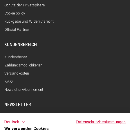
Schutz der Privatsphäre
Cookie policy
Rückgabe und Widerrufsrecht
Official Partner
KUNDENBEREICH
Kundendienst
Zahlungsmöglichkeiten
Versandkosten
F.A.Q.
Newsletter-Abonnement
NEWSLETTER
ANMELDEN
Deutsch
Datenschutzbestimmungen
Wir verwenden Cookies
Ich habe die Datenschutzerklärung gelesen und verstanden und stimme