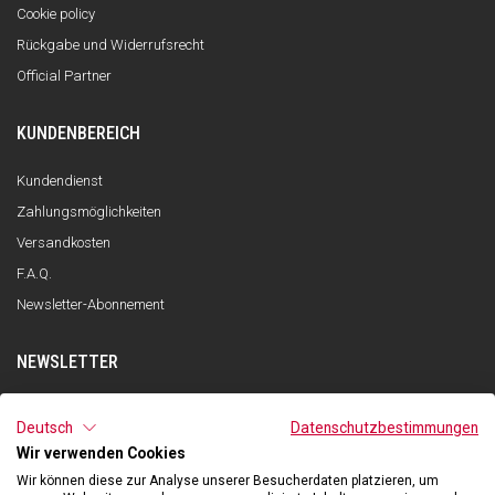
Cookie policy
Rückgabe und Widerrufsrecht
Official Partner
KUNDENBEREICH
Kundendienst
Zahlungsmöglichkeiten
Versandkosten
F.A.Q.
Newsletter-Abonnement
NEWSLETTER
ANMELDEN
Deutsch
Datenschutzbestimmungen
Wir verwenden Cookies
Ich habe die Datenschutzerklärung gelesen und verstanden und stimme
der Verarbeitung meiner personenbezogenen Daten zum Zwecke des
Wir können diese zur Analyse unserer Besucherdaten platzieren, um
Newsletter-Empfangs durch Qooder gemäß den Angaben in der