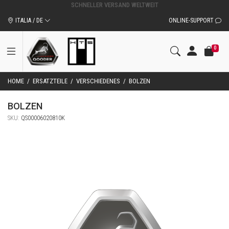
ORIGINALZUBEHÖR UND ERSATZTEILE VON QOODER
ITALIA / DE
ONLINE-SUPPORT
0
HOME
/
ERSATZTEILE
/
VERSCHIEDENES
/
BOLZEN
BOLZEN
SKU:
QS00006020810K