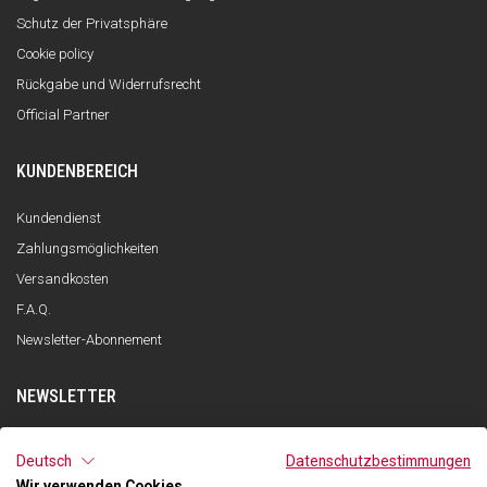
Schutz der Privatsphäre
Cookie policy
Rückgabe und Widerrufsrecht
Official Partner
KUNDENBEREICH
Kundendienst
Zahlungsmöglichkeiten
Versandkosten
F.A.Q.
Newsletter-Abonnement
NEWSLETTER
ANMELDEN
Deutsch
Datenschutzbestimmungen
Wir verwenden Cookies