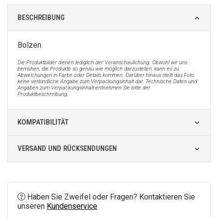
BESCHREIBUNG
Bolzen
Die Produktbilder dienen lediglich der Veranschaulichung. Obwohl wir uns
bemühen, die Produkte so genau wie möglich darzustellen, kann es zu
Abweichungen in Farbe oder Details kommen. Darüber hinaus stellt das Foto
keine verbindliche Angabe zum Verpackungsinhalt dar. Technische Daten und
Angaben zum Verpackungsinhalt entnehmen Sie bitte der
Produktbeschreibung.
KOMPATIBILITÄT
VERSAND UND RÜCKSENDUNGEN
Haben Sie Zweifel oder Fragen? Kontaktieren Sie
unseren
Kundenservice