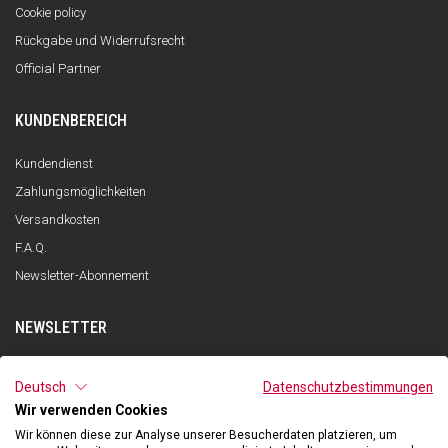
Cookie policy
Rückgabe und Widerrufsrecht
Official Partner
KUNDENBEREICH
Kundendienst
Zahlungsmöglichkeiten
Versandkosten
F.A.Q.
Newsletter-Abonnement
NEWSLETTER
ANMELDEN
Deutsch
Datenschutzbestimmungen
Wir verwenden Cookies
Ich habe die Datenschutzerklärung gelesen und verstanden und stimme
der Verarbeitung meiner personenbezogenen Daten zum Zwecke des
Wir können diese zur Analyse unserer Besucherdaten platzieren, um
Newsletter-Empfangs durch Qooder gemäß den Angaben in der