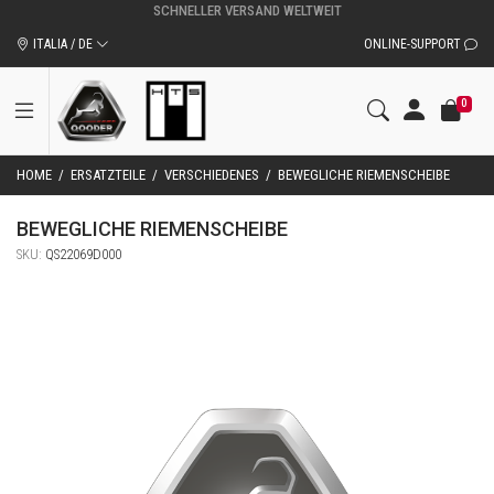
ORIGINALZUBEHÖR UND ERSATZTEILE VON QOODER
ITALIA / DE
ONLINE-SUPPORT
0
HOME
/
ERSATZTEILE
/
VERSCHIEDENES
/
BEWEGLICHE RIEMENSCHEIBE
BEWEGLICHE RIEMENSCHEIBE
SKU:
QS22069D000