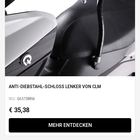
ANTI-DIEBSTAHL-SCHLOSS LENKER VON CLM
SKU:
QA5728856
€ 35,38
MEHR ENTDECKEN