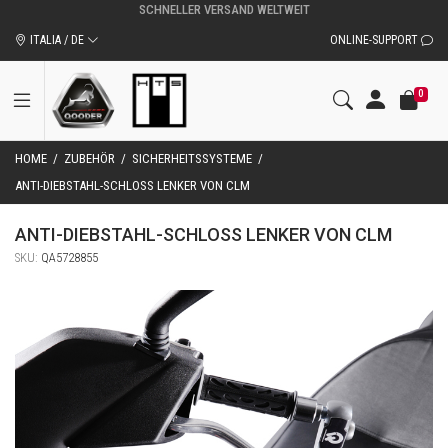
ORIGINALZUBEHÖR UND ERSATZTEILE VON QOODER
ITALIA / DE
ONLINE-SUPPORT
0
HOME
/
ZUBEHÖR
/
SICHERHEITSSYSTEME
/
ANTI-DIEBSTAHL-SCHLOSS LENKER VON CLM
ANTI-DIEBSTAHL-SCHLOSS LENKER VON CLM
SKU:
QA5728855