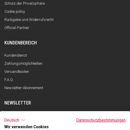
Schutz der Privatsphäre
Cookie policy
Rückgabe und Widerrufsrecht
Official Partner
KUNDENBEREICH
Kundendienst
Zahlungsmöglichkeiten
Versandkosten
F.A.Q.
Newsletter-Abonnement
NEWSLETTER
ANMELDEN
Deutsch
Datenschutzbestimmungen
Wir verwenden Cookies
Ich habe die Datenschutzerklärung gelesen und verstanden und stimme