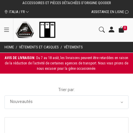
ACCESSOIRES ET PIÈCES DÉTACHÉES D'ORIGINE QOODER
ITALIA / FR
ASSISTANCE EN LIGNE
0
HOME
/
VÊTEMENTS ET CASQUES
/
VÊTEMENTS
AVIS DE LIVRAISON
: Du 7 au 18 août, les livraisons peuvent être retardées en raison
de la réduction de l’activité de certaines agences de transport. Nous vous prions de
nous excuser pour la gêne occasionnée.
Trier par: