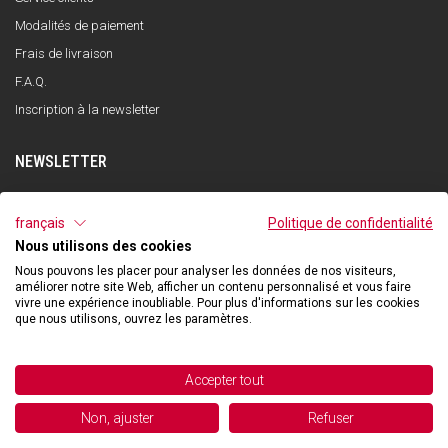
Modalités de paiement
Frais de livraison
F.A.Q.
Inscription à la newsletter
NEWSLETTER
S'INSCRIRE
français
Politique de confidentialité
Nous utilisons des cookies
J'ai lu et compris la politique de confidentialité et j'accepte le traitement de
mes données personnelles dans le but de recevoir la newsletter par Qooder
Nous pouvons les placer pour analyser les données de nos visiteurs,
conformément à ce qui est indiqué dans la politique de confidentialité.
améliorer notre site Web, afficher un contenu personnalisé et vous faire
vivre une expérience inoubliable. Pour plus d'informations sur les cookies
que nous utilisons, ouvrez les paramètres.
©2026 Hibexon SA - All rights reserved.
Accepter tout
Powered and managed by
Non, ajuster
Refuser