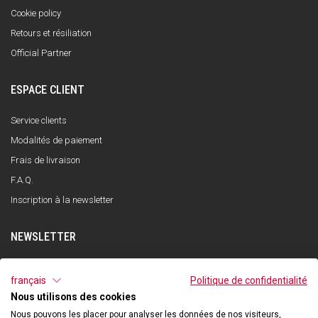
Cookie policy
Retours et résiliation
Official Partner
ESPACE CLIENT
Service clients
Modalités de paiement
Frais de livraison
F.A.Q.
Inscription à la newsletter
NEWSLETTER
S'INSCRIRE
français
Politique de confidentialité
Nous utilisons des cookies
J'ai lu et compris la politique de confidentialité et j'accepte le traitement de
mes données personnelles dans le but de recevoir la newsletter par Qooder
Nous pouvons les placer pour analyser les données de nos visiteurs,
conformément à ce qui est indiqué dans la politique de confidentialité.