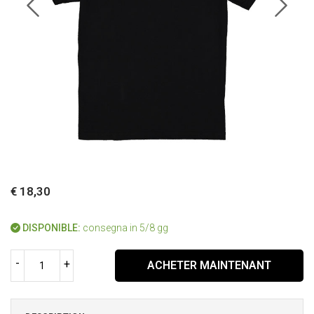
€ 18,30
DISPONIBLE:
consegna in 5/8 gg
-
+
ACHETER MAINTENANT