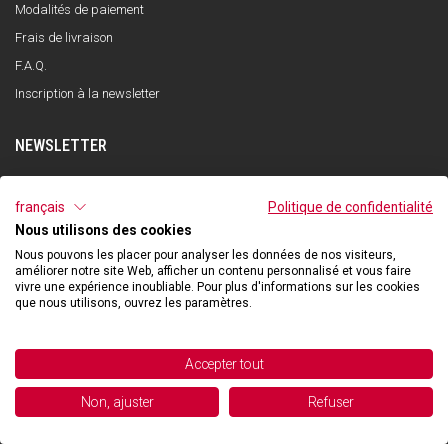
Modalités de paiement
Frais de livraison
F.A.Q.
Inscription à la newsletter
NEWSLETTER
S'INSCRIRE
français
Politique de confidentialité
Nous utilisons des cookies
J'ai lu et compris la politique de confidentialité et j'accepte le traitement de
mes données personnelles dans le but de recevoir la newsletter par Qooder
Nous pouvons les placer pour analyser les données de nos visiteurs,
conformément à ce qui est indiqué dans la politique de confidentialité.
améliorer notre site Web, afficher un contenu personnalisé et vous faire
vivre une expérience inoubliable. Pour plus d'informations sur les cookies
que nous utilisons, ouvrez les paramètres.
©2026 Hibexon SA - All rights reserved.
Accepter tout
Powered and managed by
Non, ajuster
Refuser