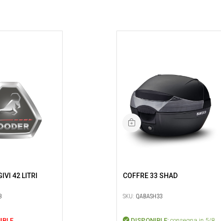
VI 42 LITRI
COFFRE 33 SHAD
B
SKU:
QABASH33
IBLE
DISPONIBLE:
consegna in 5/8