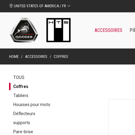
UNITED STATES OF AMERICA / FR
ACCESSOIRES
PI
HOME
/
ACCESSOIRES
/
COFFRES
TOUS
Coffres
Tabliers
Housses pour moto
Déflecteurs
supports
Pare-brise