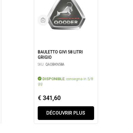
BAULETTO GIVI 58 LITRI
GRIGIO
SKU:
QAOBKN58A
DISPONIBLE:
consegna in 5/8
gg
€ 341,60
DÉCOUVRIR PLUS