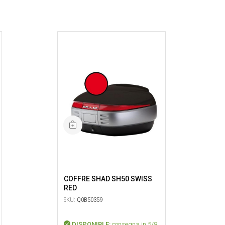
COFFRE SHAD SH50 SWISS
RED
SKU:
Q0B50359
DISPONIBLE:
consegna in 5/8