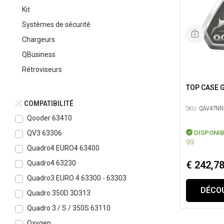
Kit
Systèmes de sécurité
Chargeurs
QBusiness
Rétroviseurs
COMPATIBILITÉ
SKU:
QAV47NN
Qooder 63410
DISPONIB
QV3 63306
gg
Quadro4 EURO4 63400
€ 242,7
Quadro4 63230
Quadro3 EURO 4 63300 - 63303
DÉCOU
Quadro 350D 3D313
Quadro 3 / S / 350S 63110
Oxygen