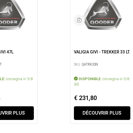
TOP CASE GIVI 47L
VALIGIA GIVI - TREKKER 33 LT.
T
SKU:
QATRK33N
LE:
consegna in 5/8
DISPONIBLE:
consegna in 5/8
gg
8
€ 231,80
VRIR PLUS
DÉCOUVRIR PLUS