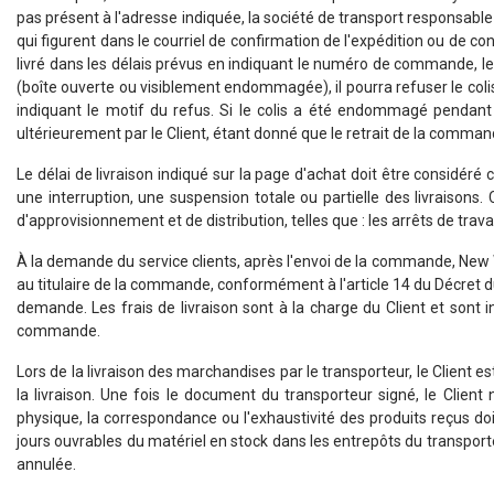
pas présent à l'adresse indiquée, la société de transport responsable p
qui figurent dans le courriel de confirmation de l'expédition ou de c
livré dans les délais prévus en indiquant le numéro de commande, le nom,
(boîte ouverte ou visiblement endommagée), il pourra refuser le coli
indiquant le motif du refus. Si le colis a été endommagé penda
ultérieurement par le Client, étant donné que le retrait de la commande
Le délai de livraison indiqué sur la page d'achat doit être consi
une interruption, une suspension totale ou partielle des livraison
d'approvisionnement et de distribution, telles que : les arrêts de trava
À la demande du service clients, après l'envoi de la commande, New W
au titulaire de la commande, conformément à l'article 14 du Décret du
demande. Les frais de livraison sont à la charge du Client et son
commande.
Lors de la livraison des marchandises par le transporteur, le Clien
la livraison. Une fois le document du transporteur signé, le Clien
physique, la correspondance ou l'exhaustivité des produits reçus doi
jours ouvrables du matériel en stock dans les entrepôts du transport
annulée.