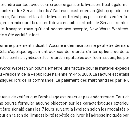
rendra contact avec celui-ci pour organiser la livraison. Il est également 
ontacter notre Service clients à l'adresse customercare@shop.qooder.com 
 l'adresse et la ville de livraison. Il n'est pas possible de vérifier l'in
s, en en indiquant la raison. Il devra ensuite contacter le Service cli
nt le transport mais qu'il est néanmoins accepté, New Works Webte
 a été certifié intact.
déré comme purement indicatif. Aucune indemnisation ne peut être de
s. Cela s'applique également aux cas de retards, d'interruptions ou de
il, les conflits syndicaux, les retards imputables aux fournisseurs, les p
orks Webtech Srl pourra émettre une facture pour le matériel expédié, en
 Président de la République italienne n° 445/2000. La facture est établ
t indiqués lors de la commande. Le paiement des marchandises par le C
t est tenu de vérifier que l'emballage est intact et pas endommagé. To
t ne pourra formuler aucune objection sur les caractéristiques extérie
t être signalé dans les 7 jours suivant la livraison selon les modalités
eur en raison de l'impossibilité répétée de livrer à l'adresse indiqué