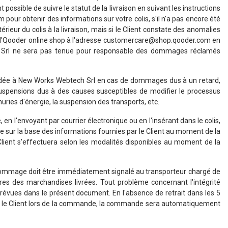
possible de suivre le statut de la livraison en suivant les instructions
pour obtenir des informations sur votre colis, s'il n'a pas encore été
térieur du colis à la livraison, mais si le Client constate des anomalies
ents d'Qooder online shop à l'adresse customercare@shop.qooder.com en
ch Srl ne sera pas tenue pour responsable des dommages réclamés
mandée à New Works Webtech Srl en cas de dommages dus à un retard,
 suspensions dus à des causes susceptibles de modifier le processus
énuries d'énergie, la suspension des transports, etc.
 l'envoyant par courrier électronique ou en l'insérant dans le colis,
ie sur la base des informations fournies par le Client au moment de la
lient s’effectuera selon les modalités disponibles au moment de la
ut dommage doit être immédiatement signalé au transporteur chargé de
ures des marchandises livrées. Tout problème concernant l'intégrité
 prévues dans le présent document. En l'absence de retrait dans les 5
e par le Client lors de la commande, la commande sera automatiquement