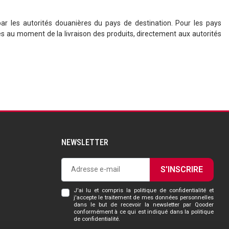
r les autorités douanières du pays de destination. Pour les pays
és au moment de la livraison des produits, directement aux autorités
NEWSLETTER
S'INSCRIRE
J'ai lu et compris la politique de confidentialité et
j'accepte le traitement de mes données personnelles
dans le but de recevoir la newsletter par Qooder
conformément à ce qui est indiqué dans la politique
de confidentialité.