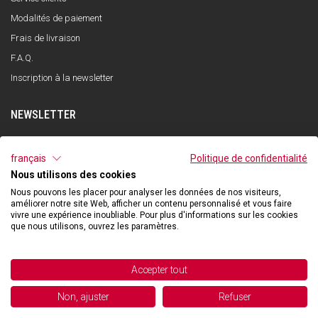
Modalités de paiement
Frais de livraison
F.A.Q.
Inscription à la newsletter
NEWSLETTER
S'INSCRIRE
français
Politique de confidentialité
Nous utilisons des cookies
J'ai lu et compris la politique de confidentialité et j'accepte le traitement de
mes données personnelles dans le but de recevoir la newsletter par Qooder
Nous pouvons les placer pour analyser les données de nos visiteurs,
conformément à ce qui est indiqué dans la politique de confidentialité.
améliorer notre site Web, afficher un contenu personnalisé et vous faire
vivre une expérience inoubliable. Pour plus d'informations sur les cookies
que nous utilisons, ouvrez les paramètres.
©2026 Hibexon SA - All rights reserved.
Accepter tout
Powered and managed by
Non, ajuster
Refuser