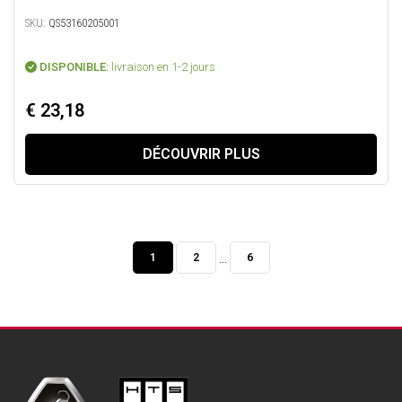
SKU:
QS53160205001
DISPONIBLE:
livraison en 1-2 jours
€ 23,18
DÉCOUVRIR PLUS
...
1
2
6