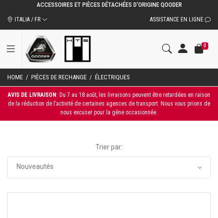
ACCESSOIRES ET PIÈCES DÉTACHÉES D'ORIGINE QOODER
ITALIA / FR
ASSISTANCE EN LIGNE
0
HOME
/
PIÈCES DE RECHANGE
/
ÉLECTRIQUES
AVIS DE LIVRAISON
: Du 7 au 18 août, les livraisons peuvent être retardées en raison
de la réduction de l’activité de certaines agences de transport. Nous vous prions de
nous excuser pour la gêne occasionnée.
Trier par: