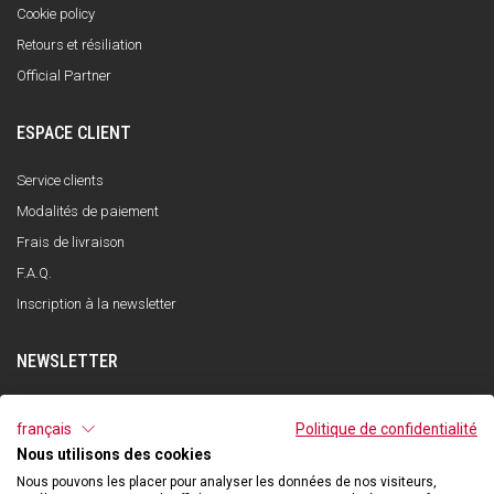
Cookie policy
Retours et résiliation
Official Partner
ESPACE CLIENT
Service clients
Modalités de paiement
Frais de livraison
F.A.Q.
Inscription à la newsletter
NEWSLETTER
S'INSCRIRE
français
Politique de confidentialité
Nous utilisons des cookies
J'ai lu et compris la politique de confidentialité et j'accepte le traitement de
mes données personnelles dans le but de recevoir la newsletter par Qooder
Nous pouvons les placer pour analyser les données de nos visiteurs,
conformément à ce qui est indiqué dans la politique de confidentialité.