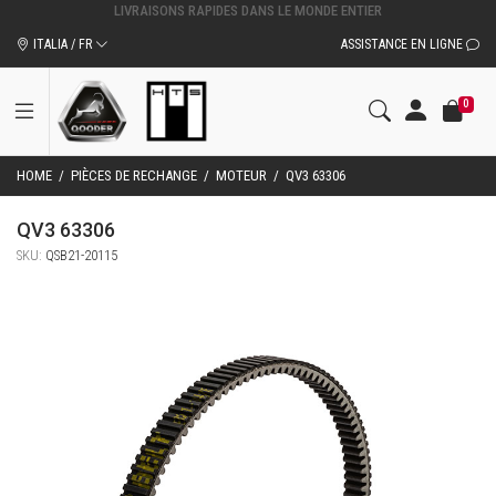
ITALIA / FR
ASSISTANCE EN LIGNE
0
HOME
/
PIÈCES DE RECHANGE
/
MOTEUR
/
QV3 63306
QV3 63306
SKU:
QSB21-20115