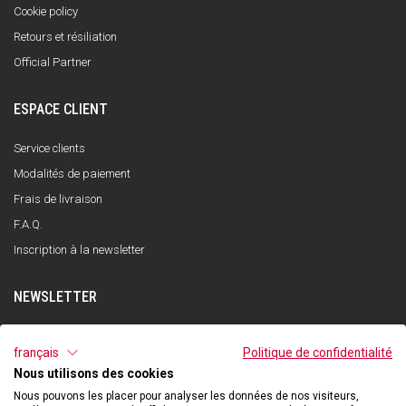
Cookie policy
Retours et résiliation
Official Partner
ESPACE CLIENT
Service clients
Modalités de paiement
Frais de livraison
F.A.Q.
Inscription à la newsletter
NEWSLETTER
S'INSCRIRE
français
Politique de confidentialité
Nous utilisons des cookies
J'ai lu et compris la politique de confidentialité et j'accepte le traitement de
mes données personnelles dans le but de recevoir la newsletter par Qooder
Nous pouvons les placer pour analyser les données de nos visiteurs,
conformément à ce qui est indiqué dans la politique de confidentialité.