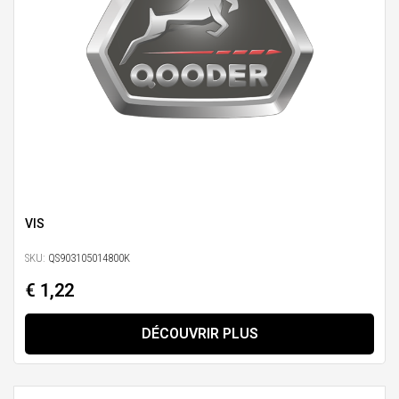
VIS
SKU:
QS903105014800K
€ 1,22
DÉCOUVRIR PLUS