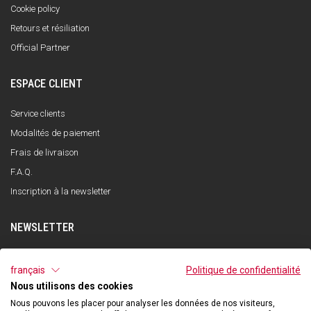
Cookie policy
Retours et résiliation
Official Partner
ESPACE CLIENT
Service clients
Modalités de paiement
Frais de livraison
F.A.Q.
Inscription à la newsletter
NEWSLETTER
S'INSCRIRE
français
Politique de confidentialité
Nous utilisons des cookies
J'ai lu et compris la politique de confidentialité et j'accepte le traitement de
mes données personnelles dans le but de recevoir la newsletter par Qooder
Nous pouvons les placer pour analyser les données de nos visiteurs,
conformément à ce qui est indiqué dans la politique de confidentialité.