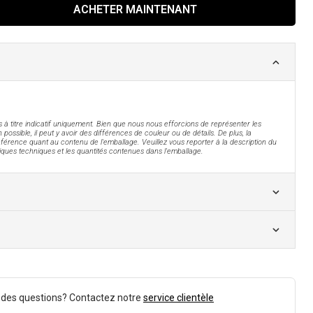
ACHETER MAINTENANT
 à titre indicatif uniquement. Bien que nous nous efforcions de représenter les
 possible, il peut y avoir des différences de couleur ou de détails. De plus, la
férence quant au contenu de l'emballage. Veuillez vous reporter à la description du
tiques techniques et les quantités contenues dans l'emballage.
 des questions? Contactez notre
service clientèle