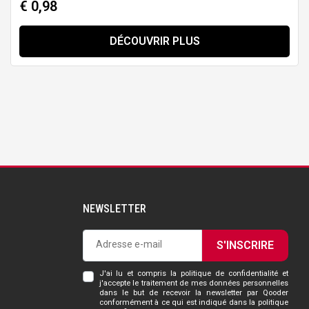
€ 0,98
DÉCOUVRIR PLUS
NEWSLETTER
S'INSCRIRE
J'ai lu et compris la politique de confidentialité et
j'accepte le traitement de mes données personnelles
dans le but de recevoir la newsletter par Qooder
conformément à ce qui est indiqué dans la politique