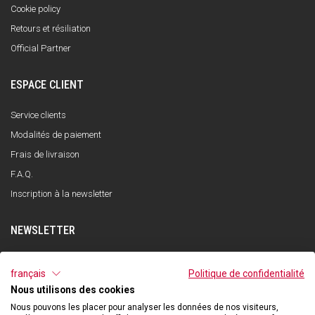
Cookie policy
Retours et résiliation
Official Partner
ESPACE CLIENT
Service clients
Modalités de paiement
Frais de livraison
F.A.Q.
Inscription à la newsletter
NEWSLETTER
S'INSCRIRE
français
Politique de confidentialité
Nous utilisons des cookies
J'ai lu et compris la politique de confidentialité et j'accepte le traitement de
mes données personnelles dans le but de recevoir la newsletter par Qooder
Nous pouvons les placer pour analyser les données de nos visiteurs,
conformément à ce qui est indiqué dans la politique de confidentialité.