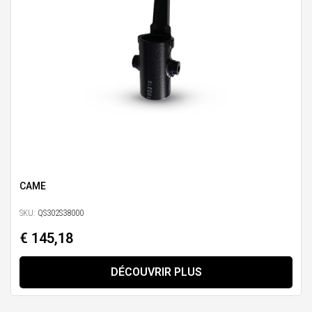
CAME
SKU:
QS302S38000
€ 145,18
DÉCOUVRIR PLUS