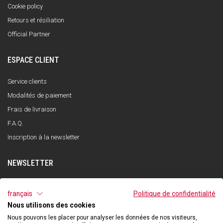
Cookie policy
Retours et résiliation
Official Partner
ESPACE CLIENT
Service clients
Modalités de paiement
Frais de livraison
F.A.Q.
Inscription à la newsletter
NEWSLETTER
S'INSCRIRE
français
Politique de confidentialité
Nous utilisons des cookies
J'ai lu et compris la politique de confidentialité et j'accepte le traitement de
mes données personnelles dans le but de recevoir la newsletter par Qooder
Nous pouvons les placer pour analyser les données de nos visiteurs,
conformément à ce qui est indiqué dans la politique de confidentialité.