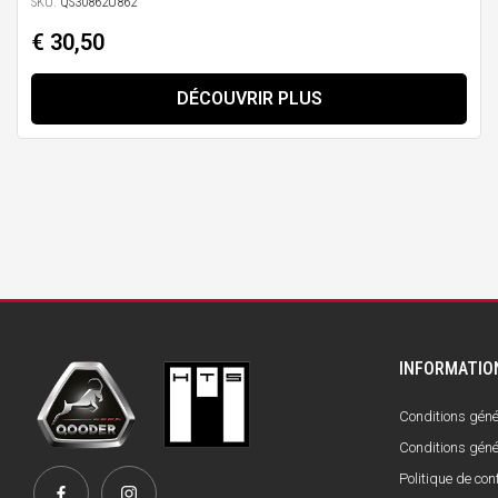
SKU:
QS30862U862
€ 30,50
DÉCOUVRIR PLUS
INFORMATIO
Conditions génér
Conditions géné
Politique de conf