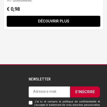
SKU:
QS3502000030C
€ 0,98
DÉCOUVRIR PLUS
NEWSLETTER
S'INSCRIRE
J'ai lu et compris la politique de confidentialité et
j'accepte le traitement de mes données personnelles