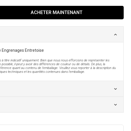
ACHETER MAINTENANT
 Engrenages Entretoise
 à titre indicatif uniquement. Bien que nous nous efforcions de représenter les
 possible, il peut y avoir des différences de couleur ou de détails. De plus, la
férence quant au contenu de l'emballage. Veuillez vous reporter à la description du
tiques techniques et les quantités contenues dans l'emballage.