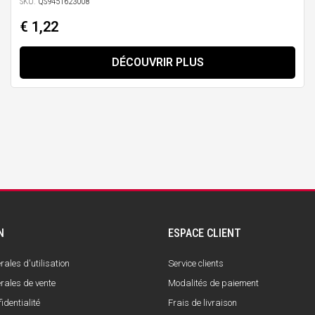
SKU:
QS9451623008
€ 1,22
DÉCOUVRIR PLUS
N
ESPACE CLIENT
ales d'utilisation
Service clients
rales de vente
Modalités de paiement
identialité
Frais de livraison