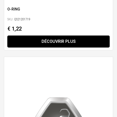
O-RING
SKU:
QS21201719
€ 1,22
DÉCOUVRIR PLUS