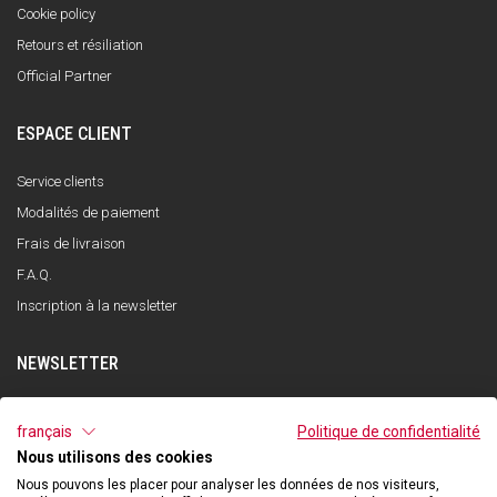
Cookie policy
Retours et résiliation
Official Partner
ESPACE CLIENT
Service clients
Modalités de paiement
Frais de livraison
F.A.Q.
Inscription à la newsletter
NEWSLETTER
S'INSCRIRE
français
Politique de confidentialité
Nous utilisons des cookies
J'ai lu et compris la politique de confidentialité et j'accepte le traitement de
mes données personnelles dans le but de recevoir la newsletter par Qooder
Nous pouvons les placer pour analyser les données de nos visiteurs,
conformément à ce qui est indiqué dans la politique de confidentialité.