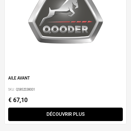
AILE AVANT
SKU:
QS852S38001
€ 67,10
DÉCOUVRIR PLUS