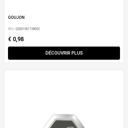
GOUJON
SKU:
QS00106115800C
€ 0,98
DÉCOUVRIR PLUS