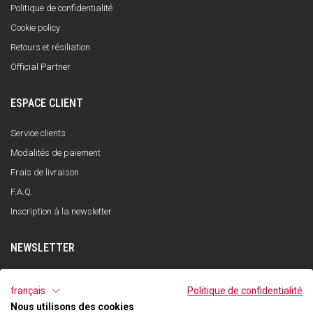
Politique de confidentialité
Cookie policy
Retours et résiliation
Official Partner
ESPACE CLIENT
Service clients
Modalités de paiement
Frais de livraison
F.A.Q.
Inscription à la newsletter
NEWSLETTER
S'INSCRIRE
français
Politique de confidentialité
Nous utilisons des cookies
J'ai lu et compris la politique de confidentialité et j'accepte le traitement de