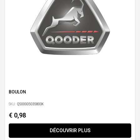
BOULON
SKU:
QS00005035800K
€ 0,98
DÉCOUVRIR PLUS