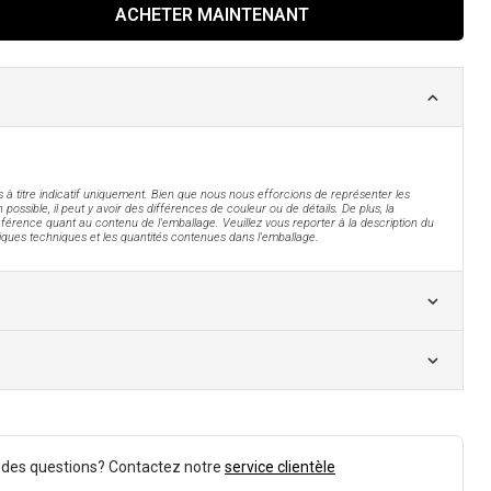
ACHETER MAINTENANT
 à titre indicatif uniquement. Bien que nous nous efforcions de représenter les
 possible, il peut y avoir des différences de couleur ou de détails. De plus, la
férence quant au contenu de l'emballage. Veuillez vous reporter à la description du
tiques techniques et les quantités contenues dans l'emballage.
 des questions? Contactez notre
service clientèle