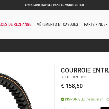
ACCESSOIRES ET PIÈCES DÉTACHÉES D'ORIGINE QOODER
ÈCES DE RECHANGE
VÊTEMENTS ET CASQUES
PARTS FINDER
COURROIE ENT
SKU:
QS10069D00000
€ 158,60
DISPONIBLE:
livraison en 1-