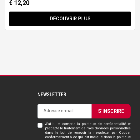
€ 12,20
DÉCOUVRIR PLUS
NEWSLETTER
S'INSCRIRE
J'ai lu et compris la politique de confidentialité et
j'accepte le traitement de mes données personnelles
dans le but de recevoir la newsletter par Qooder
conformément à ce qui est indiqué dans la politique