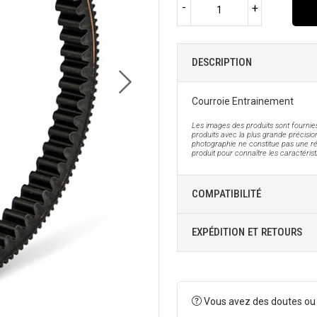
-
+
DESCRIPTION
Courroie Entrainement
Les images des produits sont fournies
produits avec la plus grande précision
photographie ne constitue pas une ré
produit pour connaître les caractéris
COMPATIBILITÉ
EXPÉDITION ET RETOURS
Vous avez des doutes ou