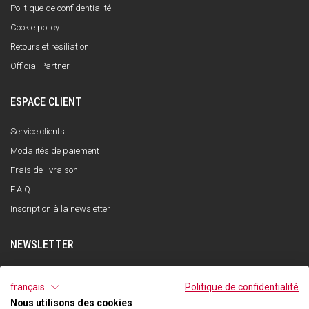
Politique de confidentialité
Cookie policy
Retours et résiliation
Official Partner
ESPACE CLIENT
Service clients
Modalités de paiement
Frais de livraison
F.A.Q.
Inscription à la newsletter
NEWSLETTER
S'INSCRIRE
français
Politique de confidentialité
Nous utilisons des cookies
J'ai lu et compris la politique de confidentialité et j'accepte le traitement de