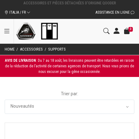
ACCESSOIRES ET PIÈCES DÉTACHÉES D'ORIGINE QOODER
ITALIA / FR
ASSISTANCE EN LIGNE
0
HOME
/
ACCESSOIRES
/
SUPPORTS
AVIS DE LIVRAISON
: Du 7 au 18 août, les livraisons peuvent être retardées en raison
de la réduction de l’activité de certaines agences de transport. Nous vous prions de
nous excuser pour la gêne occasionnée.
Trier par: