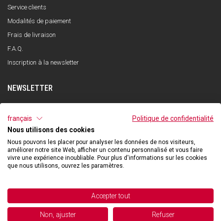
Service clients
Modalités de paiement
Frais de livraison
F.A.Q.
Inscription à la newsletter
NEWSLETTER
S'INSCRIRE
français
Politique de confidentialité
Nous utilisons des cookies
J'ai lu et compris la politique de confidentialité et j'accepte le traitement de
mes données personnelles dans le but de recevoir la newsletter par Qooder
Nous pouvons les placer pour analyser les données de nos visiteurs,
conformément à ce qui est indiqué dans la politique de confidentialité.
améliorer notre site Web, afficher un contenu personnalisé et vous faire
vivre une expérience inoubliable. Pour plus d'informations sur les cookies
que nous utilisons, ouvrez les paramètres.
©2026 Hibexon SA - All rights reserved.
Accepter tout
Powered and managed by
Non, ajuster
Refuser