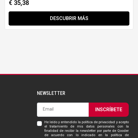
€ 35,38
DESCUBRIR MÁS
NEWSLETTER
INSCRÍBETE
He leído y entendido la política de privacidad y acepto
el tratamiento de mis datos personales con la
finalidad de recibir la newsletter por parte de Qooder
de acuerdo con lo indicado en la política de