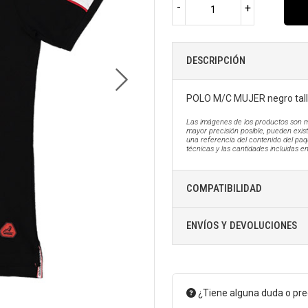
-
+
DESCRIPCIÓN
POLO M/C MUJER negro tal
Las imágenes de los productos son m
mayor precisión posible, pueden existi
una referencia del contenido del paq
técnicas y las cantidades incluidas e
COMPATIBILIDAD
ENVÍOS Y DEVOLUCIONES
¿Tiene alguna duda o pr