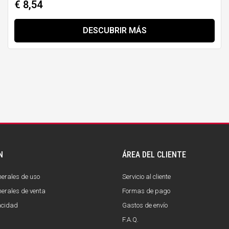
€ 8,54
DESCUBRIR MÁS
N
ÁREA DEL CLIENTE
erales de uso
Servicio al cliente
erales de venta
Formas de pago
vacidad
Gastos de envío
F.A.Q.