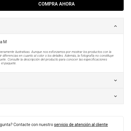
COMPRA AHORA
la M
eramente ilustrativas. Aunque nos esforzamos por mostrar los productos con la
r diferencias en cuanto al color o los detalles. Además, la fotografía no constituye
uete. Consulte la descripción del producto para conocer las especificaciones
n el paquete.
egunta? Contacte con nuestro
servicio de atención al cliente