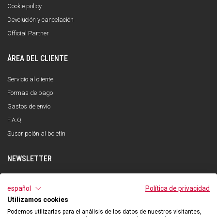
Cookie policy
Devolución y cancelación
Official Partner
ÁREA DEL CLIENTE
Servicio al cliente
Formas de pago
Gastos de envío
F.A.Q.
Suscripción al boletín
NEWSLETTER
INSCRÍBETE
español
Política de privacidad
Utilizamos cookies
He leído y entendido la política de privacidad y acepto el tratamiento de mis
datos personales con la finalidad de recibir la newsletter por parte de Qooder
Podemos utilizarlas para el análisis de los datos de nuestros visitantes,
de acuerdo con lo indicado en la política de privacidad.