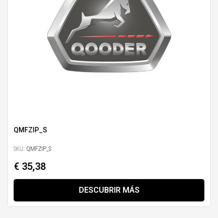
QMFZIP_S
SKU:
QMFZIP_S
€ 35,38
DESCUBRIR MÁS