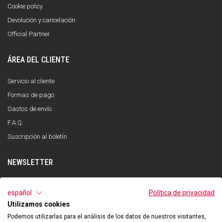
Cookie policy
Devolución y cancelación
Official Partner
ÁREA DEL CLIENTE
Servicio al cliente
Formas de pago
Gastos de envío
F.A.Q.
Suscripción al boletín
NEWSLETTER
INSCRÍBETE
español
Política de privacidad
Utilizamos cookies
He leído y entendido la política de privacidad y acepto el tratamiento de mis
datos personales con la finalidad de recibir la newsletter por parte de Qooder
Podemos utilizarlas para el análisis de los datos de nuestros visitantes,
de acuerdo con lo indicado en la política de privacidad.