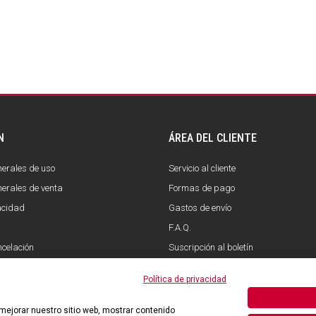
N
ÁREA DEL CLIENTE
erales de uso
Servicio al cliente
erales de venta
Formas de pago
vacidad
Gastos de envío
F.A.Q.
ncelación
Suscripción al boletín
Política de privacidad
 mejorar nuestro sitio web, mostrar contenido