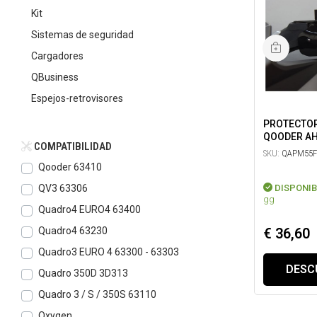
Kit
Sistemas de seguridad
Cargadores
QBusiness
Espejos-retrovisores
PROTECTOR
QOODER A
COMPATIBILIDAD
SKU:
QAPM55F
Qooder 63410
DISPONIB
QV3 63306
gg
Quadro4 EURO4 63400
€ 36,60
Quadro4 63230
Quadro3 EURO 4 63300 - 63303
DESC
Quadro 350D 3D313
Quadro 3 / S / 350S 63110
Oxygen