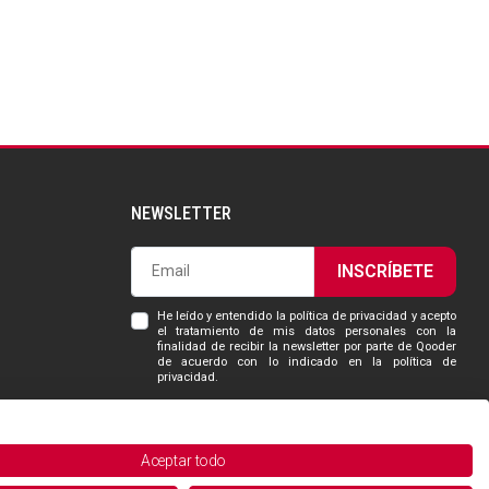
NEWSLETTER
INSCRÍBETE
He leído y entendido la política de privacidad y acepto
el tratamiento de mis datos personales con la
finalidad de recibir la newsletter por parte de Qooder
de acuerdo con lo indicado en la política de
privacidad.
Aceptar todo