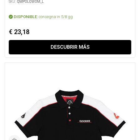
SKU:
QMPOLOWOM_L
DISPONIBLE:
consegna in 5/8 gg
€ 23,18
DESCUBRIR MÁS