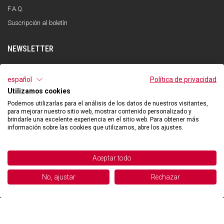
F.A.Q.
Suscripción al boletín
NEWSLETTER
INSCRÍBETE
español
Política de privacidad
Utilizamos cookies
He leído y entendido la política de privacidad y acepto el tratamiento de mis
datos personales con la finalidad de recibir la newsletter por parte de Qooder
Podemos utilizarlas para el análisis de los datos de nuestros visitantes,
de acuerdo con lo indicado en la política de privacidad.
para mejorar nuestro sitio web, mostrar contenido personalizado y
brindarle una excelente experiencia en el sitio web. Para obtener más
información sobre las cookies que utilizamos, abre los ajustes.
©2026 Hibexon SA - All rights reserved.
Aceptar todo
Powered and managed by
No, ajustar
Rechazar