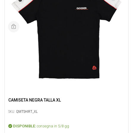
CAMISETA NEGRA TALLA XL
SKU:
QMTSHIRT_XL
DISPONIBLE:
consegna in 5/8 gg