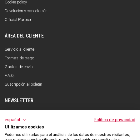
Cookie policy
Devolución y cancelación
Official Partner
ÁREA DEL CLIENTE
Servicio al cliente
Formas de pago
Gastos de envío
F.A.Q.
Suscripción al boletín
NEWSLETTER
INSCRÍBETE
español
Política de privacidad
Utilizamos cookies
He leído y entendido la política de privacidad y acepto el tratamiento de mis
datos personales con la finalidad de recibir la newsletter por parte de Qooder
Podemos utilizarlas para el análisis de los datos de nuestros visitantes,
de acuerdo con lo indicado en la política de privacidad.
para mejorar nuestro sitio web, mostrar contenido personalizado y