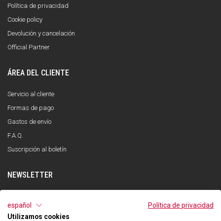
Política de privacidad
Cookie policy
Devolución y cancelación
Official Partner
ÁREA DEL CLIENTE
Servicio al cliente
Formas de pago
Gastos de envío
F.A.Q.
Suscripción al boletín
NEWSLETTER
INSCRÍBETE
español
Política de privacidad
Utilizamos cookies
He leído y entendido la política de privacidad y acepto el tratamiento de mis