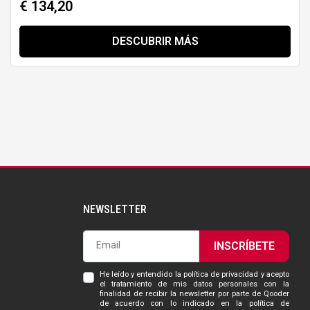
€ 134,20
DESCUBRIR MÁS
NEWSLETTER
INSCRÍBETE
He leído y entendido la política de privacidad y acepto
el tratamiento de mis datos personales con la
finalidad de recibir la newsletter por parte de Qooder
de acuerdo con lo indicado en la política de