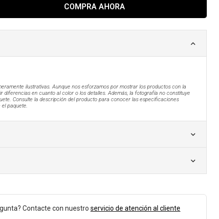
COMPRA AHORA
eramente ilustrativas. Aunque nos esforzamos por mostrar los productos con la
r diferencias en cuanto al color o los detalles. Además, la fotografía no constituye
uete. Consulte la descripción del producto para conocer las especificaciones
n el paquete.
egunta? Contacte con nuestro
servicio de atención al cliente