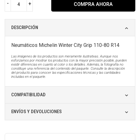
-
+
COMPRA AHORA
DESCRIPCIÓN
Neumáticos Michelin Winter City Grip 110-80 R14
Las imágenes de los productos son meramente ilustrativas. Aunque nos
esforzamos por mostrar los productos con la mayor precisión posible, pueden
existir diferencias en cuanto al color o los detalles. Además, la fotografía no
constituye una referencia del contenido del paquete. Consulte la descripción
del producto para conocer las especificaciones técnicas y las cantidades
incluidas en el paquete.
COMPATIBILIDAD
ENVÍOS Y DEVOLUCIONES