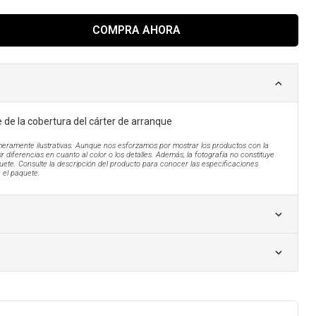
COMPRA AHORA
 de la cobertura del cárter de arranque
eramente ilustrativas. Aunque nos esforzamos por mostrar los productos con la
r diferencias en cuanto al color o los detalles. Además, la fotografía no constituye
uete. Consulte la descripción del producto para conocer las especificaciones
n el paquete.