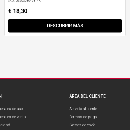
SKU:
QS20308045814K
€ 18,30
DESCUBRIR MÁS
N
ÁREA DEL CLIENTE
erales de uso
Servicio al cliente
erales de venta
Formas de pago
vacidad
Gastos de envío