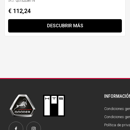
SKU:
QS152S38114
€ 112,24
DESCUBRIR MÁS
INFORMACIÓ
Condiciones gen
Condiciones gen
Política de pri