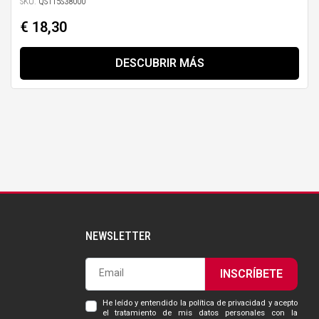
SKU:
QS115S38000
€ 18,30
DESCUBRIR MÁS
NEWSLETTER
INSCRÍBETE
He leído y entendido la política de privacidad y acepto
el tratamiento de mis datos personales con la