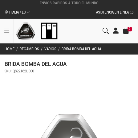
ITALIA / ES
ASISTENCIA EN LÍNEA
0
HOME
/
RECAMBIOS
/
VARIOS
/
BRIDA BOMBA DEL AGUA
BRIDA BOMBA DEL AGUA
SKU:
QS22162U000