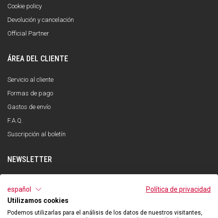
Cookie policy
Devolución y cancelación
Official Partner
ÁREA DEL CLIENTE
Servicio al cliente
Formas de pago
Gastos de envío
F.A.Q.
Suscripción al boletín
NEWSLETTER
INSCRÍBETE
español
Política de privacidad
Utilizamos cookies
He leído y entendido la política de privacidad y acepto el tratamiento de mis
datos personales con la finalidad de recibir la newsletter por parte de Qooder
Podemos utilizarlas para el análisis de los datos de nuestros visitantes,
de acuerdo con lo indicado en la política de privacidad.