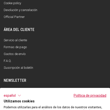
Cookie policy
Devolución y cancelación
Official Partner
ÁREA DEL CLIENTE
Servicio al cliente
Formas de pago
Gastos de envío
F.A.Q.
Suscripción al boletín
NEWSLETTER
INSCRÍBETE
español
Política de privacidad
Utilizamos cookies
He leído y entendido la política de privacidad y acepto el tratamiento de mis
datos personales con la finalidad de recibir la newsletter por parte de Qooder
Podemos utilizarlas para el análisis de los datos de nuestros visitantes,
de acuerdo con lo indicado en la política de privacidad.