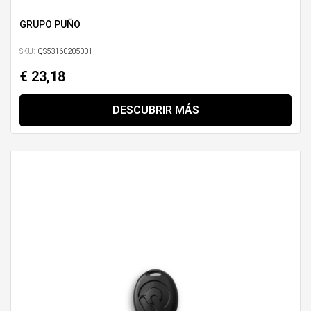
GRUPO PUÑO
SKU:
QS53160205001
€ 23,18
DESCUBRIR MÁS