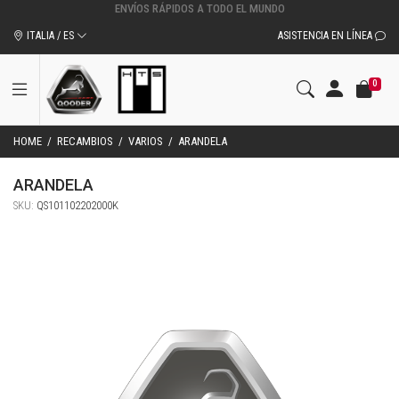
ITALIA / ES
ASISTENCIA EN LÍNEA
0
HOME
/
RECAMBIOS
/
VARIOS
/
ARANDELA
ARANDELA
SKU:
QS101102202000K