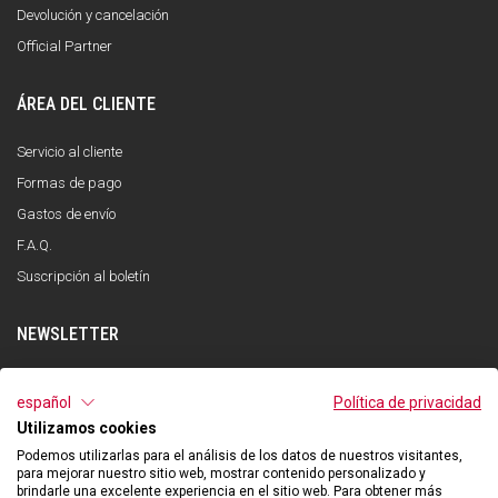
Devolución y cancelación
Official Partner
ÁREA DEL CLIENTE
Servicio al cliente
Formas de pago
Gastos de envío
F.A.Q.
Suscripción al boletín
NEWSLETTER
INSCRÍBETE
español
Política de privacidad
Utilizamos cookies
He leído y entendido la política de privacidad y acepto el tratamiento de mis
datos personales con la finalidad de recibir la newsletter por parte de Qooder
Podemos utilizarlas para el análisis de los datos de nuestros visitantes,
de acuerdo con lo indicado en la política de privacidad.
para mejorar nuestro sitio web, mostrar contenido personalizado y
brindarle una excelente experiencia en el sitio web. Para obtener más