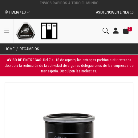
ITALIA / ES
ASISTENCIA EN LÍNEA
0
HOME
/
RECAMBIOS
AVISO DE ENTREGAS
: Del 7 al 18 de agosto, las entregas podrían sufrir retrasos
debido a la reducción de la actividad de algunas delegaciones de las empresas de
mensajería. Disculpen las molestias.